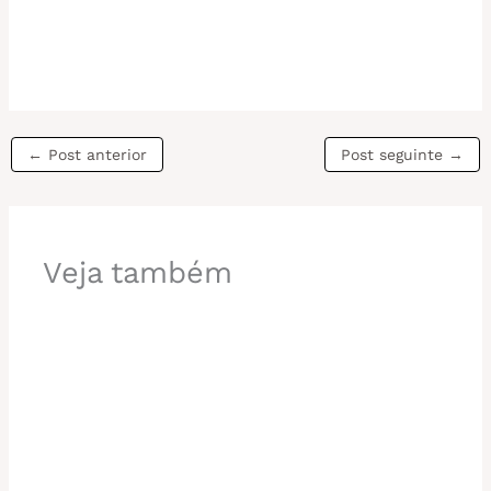
←
Post anterior
Post seguinte
→
Veja também