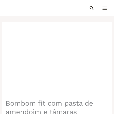
Ir
para
o
conteúdo
Bombom fit com pasta de
amendoim e tâmaras