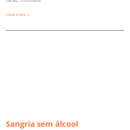
cacau, chocolate,
Leia mais »
Sangria
sem
álcool
Sangria sem álcool