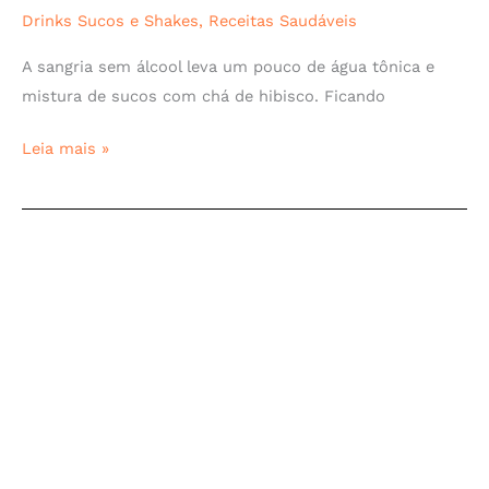
Drinks Sucos e Shakes
,
Receitas Saudáveis
A sangria sem álcool leva um pouco de água tônica e
mistura de sucos com chá de hibisco. Ficando
Leia mais »
Smoothie
de
Pitaya
(Vegano)
(Low
Carb)
(Sem
açúcar)