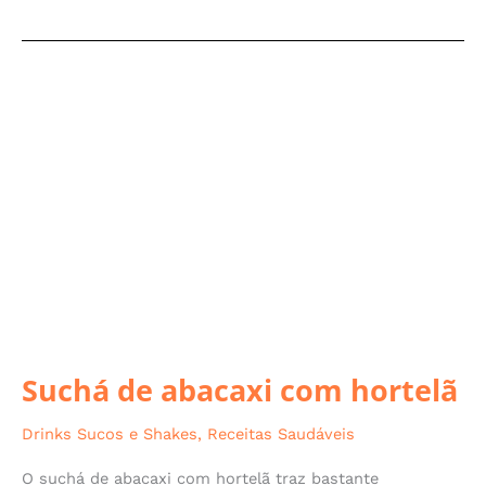
Suchá
de
abacaxi
com
hortelã
Suchá de abacaxi com hortelã
Drinks Sucos e Shakes
,
Receitas Saudáveis
O suchá de abacaxi com hortelã traz bastante