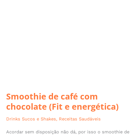
Smoothie
de
café
com
chocolate
(Fit
e
energética)
Smoothie de café com
chocolate (Fit e energética)
Drinks Sucos e Shakes
,
Receitas Saudáveis
Acordar sem disposição não dá, por isso o smoothie de