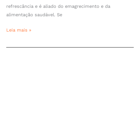
refrescância e é aliado do emagrecimento e da
alimentação saudável. Se
Leia mais »
Drink
de
kiwi
sem
álcool