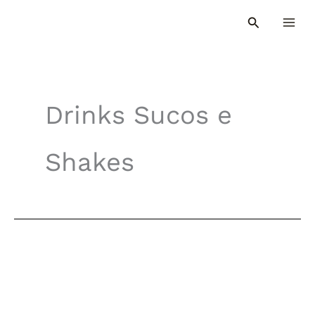
Ir
para
o
conteúdo
Drinks Sucos e
Shakes
Suchá
para
TPM