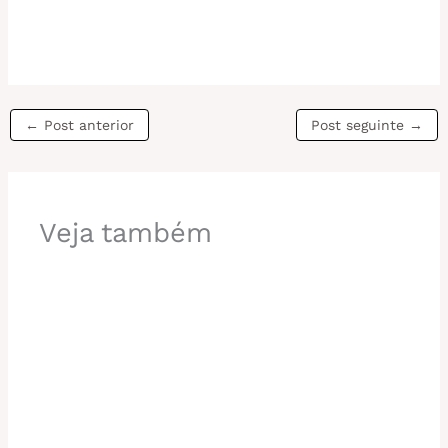
←
Post anterior
Post seguinte
→
Veja também