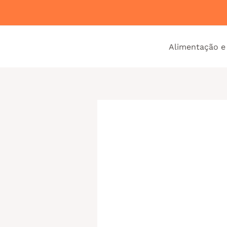
Ir
para
o
Alimentação e
conteúdo