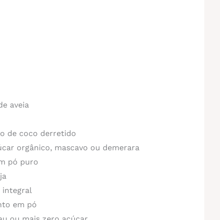
de aveia
eo de coco derretido
çúcar orgânico, mascavo ou demerara
em pó puro
ja
 integral
ento em pó
au ou mais zero açúcar