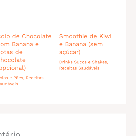
Bolo de Chocolate
Smoothie de Kiwi
com Banana e
e Banana (sem
gotas de
açúcar)
chocolate
Drinks Sucos e Shakes
,
opcional)
Receitas Saudáveis
olos e Pães
,
Receitas
audáveis
tário