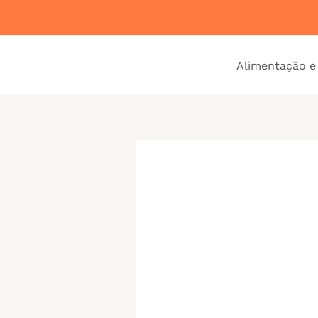
Ir
para
o
Alimentação e
conteúdo