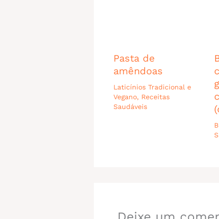
Pasta de
amêndoas
Laticínios Tradicional e
Vegano
,
Receitas
Saudáveis
(
B
S
Deixe um comen