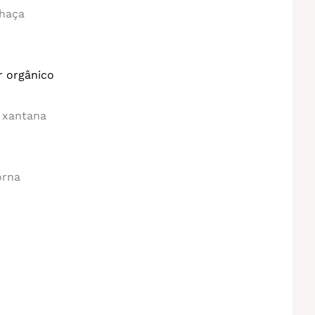
nhaça
r orgânico
 xantana
orna