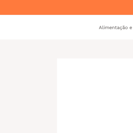
Ir
para
o
Alimentação e
conteúdo