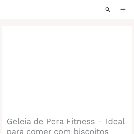
Ir
para
o
conteúdo
Geleia de Pera Fitness – Ideal
para comer com biscoitos