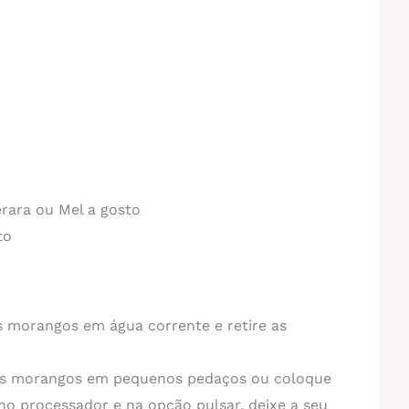
rara ou Mel a gosto
to
s morangos em água corrente e retire as
os morangos em pequenos pedaços ou coloque
o processador e na opção pulsar, deixe a seu