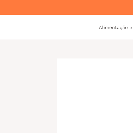
Ir
para
o
Alimentação e
conteúdo