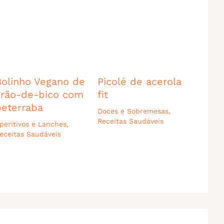
Bolinho Vegano de
Picolé de acerola
grão-de-bico com
fit
beterraba
Doces e Sobremesas
,
Receitas Saudáveis
peritivos e Lanches
,
eceitas Saudáveis