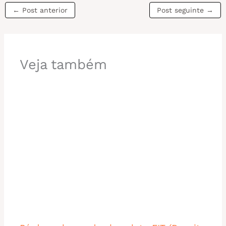
←
Post anterior
Post seguinte
→
Veja também