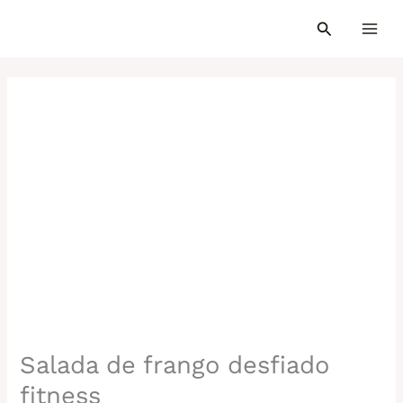
Ir
para
o
conteúdo
Salada de frango desfiado
fitness