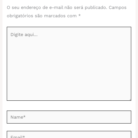
O seu endereço de e-mail não será publicado.
Campos
obrigatórios são marcados com
*
Digite
aqui...
Name*
Email*