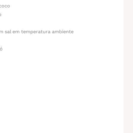
 coco
o
m sal em temperatura ambiente
pó