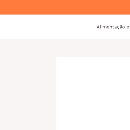
Ir
para
o
Alimentação e
conteúdo