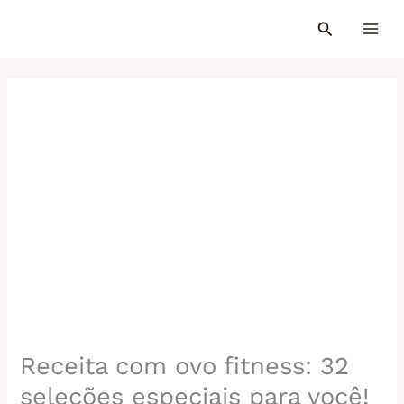
Ir
para
o
conteúdo
Receita com ovo fitness: 32
seleções especiais para você!