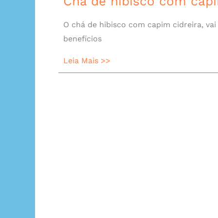
Chá de hibisco com capi
O chá de hibisco com capim cidreira, va
benefícios
Leia Mais >>