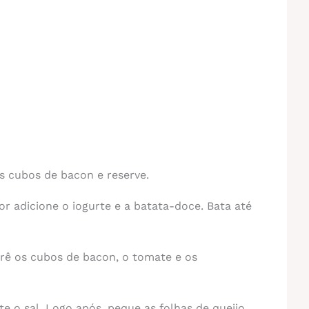
s cubos de bacon e reserve.
r adicione o iogurte e a batata-doce. Bata até
rê os cubos de bacon, o tomate e os
te o sal. Logo após, peque as folhas de queijo