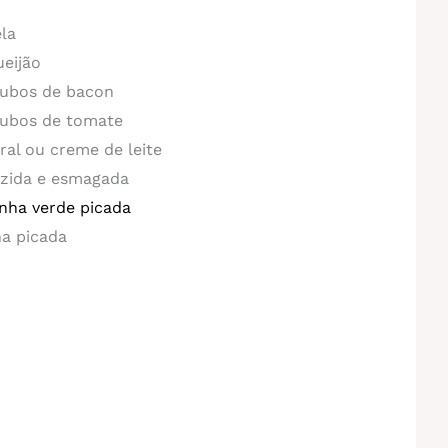
ela
ueijão
 cubos de bacon
 cubos de tomate
al ou creme de leite
ozida e esmagada
inha verde picada
ha picada