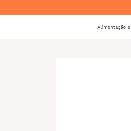
Ir
para
o
Alimentação e
conteúdo